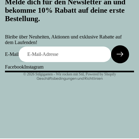
Melde dich für den Newsletter an und
bekomme 10% Rabatt auf deine erste
Bestellung.
Widerrufsrecht
Datenschutzerklärung
Bleibe über Neuheiten, Aktionen und exklusive Rabatte auf
AGB
dem Laufenden!
Versand
E-Mail
Kontaktinformationen
Facebook
Instagram
Impressum
© 2026
Stilgiganten - Wir rocken mit Stil
, Powered by Shopify
Geschäftsbedingungen und Richtlinien