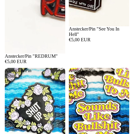
Anstecker/Pin "See You In
Hell"
€5,00 EUR
Anstecker/Pin "REDRUM"
€5,00 EUR
Anstecker/Pin
Anstecker/Pin
"Shut
"Sounds
Up"
Like
B*llsh*t
To
Me"