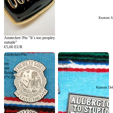
Kustom So
Anstecker/ Pin "It´s too peopley
outside"
€5,00 EUR
Anstecker/Pin
Anstecker/Pin
"...
"...
my
stupid
last
people"
flying
F*CK"
Kustom Dek