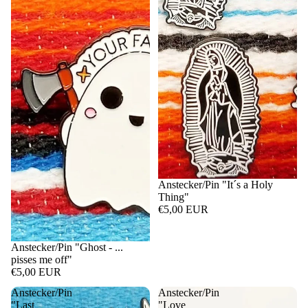
Anstecker/Pin "It´s a Holy
Thing"
€5,00 EUR
Anstecker/Pin "Ghost - ...
pisses me off"
€5,00 EUR
Anstecker/Pin
Anstecker/Pin
"Last
"Love