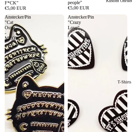
Kustom Ohrste
people"
F*CK"
€5,00 EUR
€5,00 EUR
Anstecker/Pin
Anstecker/Pin
"Cat
"Crazy
Ouija
Love"
-
MEOW"
T-Shirts