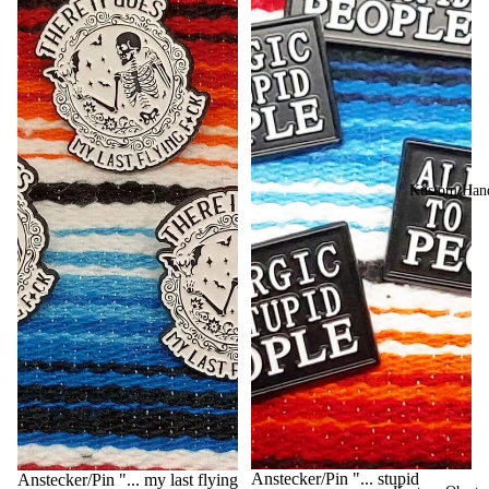
Kustom Hand
AUSVERKAUFT
Anstecker/Pin "... stupid
Anstecker/Pin "... my last flying