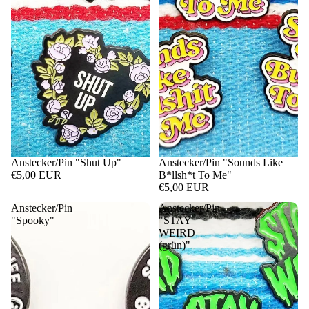
Anstecker/Pin "Shut Up"
Anstecker/Pin "Sounds Like
€5,00 EUR
B*llsh*t To Me"
€5,00 EUR
Anstecker/Pin
Anstecker/Pin
"Spooky"
"STAY
WEIRD
(grün)"