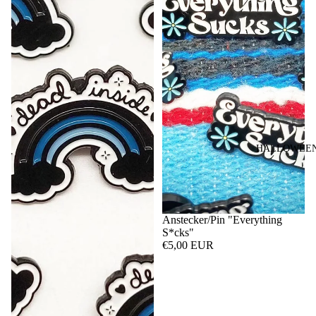
HALLOWEEN 
Anstecker/Pin "Everything
S*cks"
€5,00 EUR