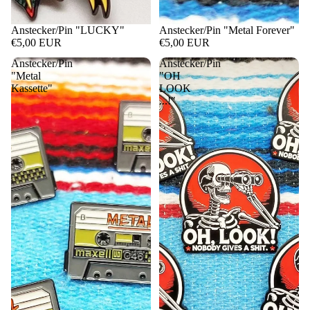
Anstecker/Pin "LUCKY"
Anstecker/Pin "Metal Forever"
€5,00 EUR
€5,00 EUR
Anstecker/Pin
Anstecker/Pin
"Metal
"OH
Kassette"
LOOK
...!"