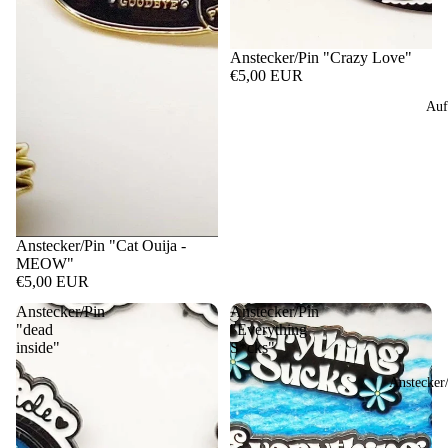
Anstecker/Pin "Crazy Love"
€5,00 EUR
Auf
Anstecker/Pin "Cat Ouija -
MEOW"
€5,00 EUR
Anstecker/Pin
Anstecker/Pin
"dead
"Everything
inside"
S*cks"
Anstecker