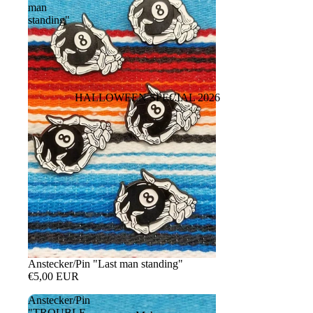
man
standing"
HALLOWEEN SPECIAL 2026
Anstecker/Pin "Last man standing"
€5,00 EUR
Anstecker/Pin
"TROUBLE