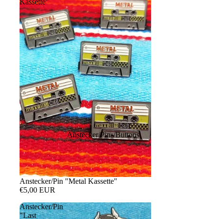
Kassette"
Anstecker/Pins/Buttons
Anstecker/Pin "Metal Kassette"
€5,00 EUR
Anstecker/Pin
"Last