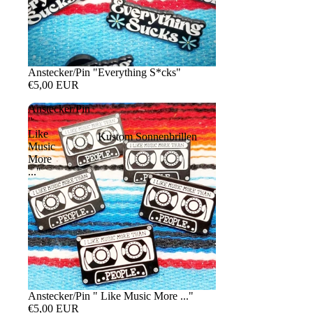
Anstecker/Pin "Everything S*cks"
€5,00 EUR
Anstecker/Pin
"
Like
Kustom Sonnenbrillen
Music
More
..."
Anstecker/Pin " Like Music More ..."
€5,00 EUR