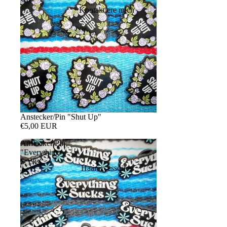
Kontaktiere mich
Anstecker/Pin "Shut Up"
€5,00 EUR
Anstecker/Pin
"Everything
S*cks"
Haaraccessoires