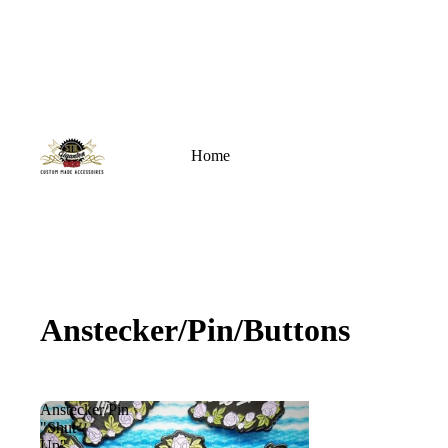
Home
Anstecker/Pin/Buttons
Anstecker/Pin
"Shut
Up"