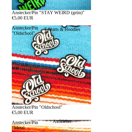
Anstecker/Pin "STAY WEIRD (grün)"
€5,00 EUR
Anstecker/Pin
T-Shirts & Hoodies
"Oldschool"
Anstecker/Pin "Oldschool"
€5,00 EUR
Aufkleber
Anstecker/Pin
"Metal