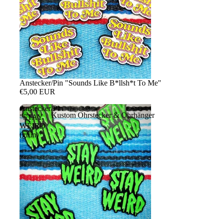
Anstecker/Pin "Sounds Like B*llsh*t To Me"
€5,00 EUR
Anstecker/Pin
Kustom Ohrstecker & Ohrhänger
"STAY
WEIRD
(grün)"