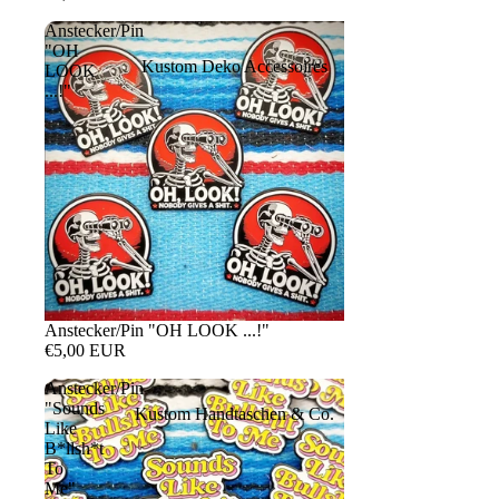
Anstecker/Pin
"OH
Kustom Deko Accessoires
LOOK
...!"
Anstecker/Pin "OH LOOK ...!"
€5,00 EUR
Anstecker/Pin
"Sounds
Kustom Handtaschen & Co.
Like
B*llsh*t
To
Me"