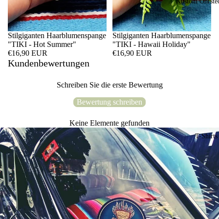
Kustom Ohrste
Stilgiganten Haarblumenspange
Stilgiganten Haarblumenspange
"TIKI - Hot Summer"
"TIKI - Hawaii Holiday"
€16,90 EUR
€16,90 EUR
Kundenbewertungen
Schreiben Sie die erste Bewertung
Bewertung schreiben
Keine Elemente gefunden
T-Shirts