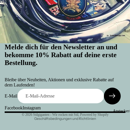
Auf
Melde dich für den Newsletter an und
bekomme 10% Rabatt auf deine erste
Bestellung.
Widerrufsrecht
Datenschutzerklärung
Bleibe über Neuheiten, Aktionen und exklusive Rabatte auf
AGB
dem Laufenden!
Versand
E-Mail
Kontaktinformationen
Facebook
Instagram
Impressum
Anstecker
© 2026
Stilgiganten - Wir rocken mit Stil
, Powered by Shopify
Geschäftsbedingungen und Richtlinien