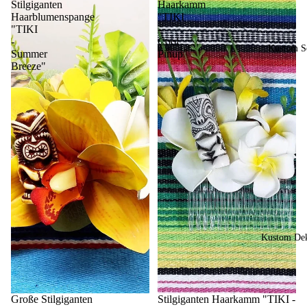
Stilgiganten
Haarkamm
Haarblumenspange
"TIKI
"TIKI
-
-
Cool
Kustom So
Summer
Pinup"
Breeze"
Kustom Dek
Große Stilgiganten
Stilgiganten Haarkamm "TIKI -