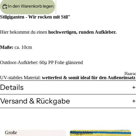
In den Warenkorb legen
Stilgiganten - Wir rocken mit Stil"
Hier bekommst du einen
hochwertigen, runden Aufkleber.
Maße:
ca. 10cm
Outdoor-Aufkleber
: 60µ PP Folie glänzend
Haarac
UV-stabiles Material:
wetterfest & somit ideal für den Außeneinsatz
Details
Versand & Rückgabe
Große
Stilgiganten