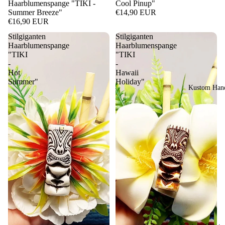
Haarblumenspange "TIKI -
Cool Pinup"
Summer Breeze"
€14,90 EUR
€16,90 EUR
Stilgiganten
Stilgiganten
Haarblumenspange
Haarblumenspange
"TIKI
"TIKI
-
-
Hot
Hawaii
Summer"
Holiday"
Kustom Hand