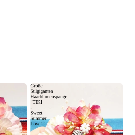
Große
Stilgiganten
Haarblumenspange
"TIKI
-
Sweet
Summer
Love"