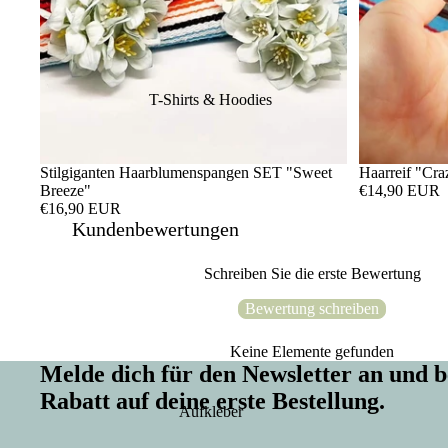
T-Shirts & Hoodies
Stilgiganten Haarblumenspangen SET "Sweet
Haarreif "Cra
Breeze"
€14,90 EUR
€16,90 EUR
Kundenbewertungen
Schreiben Sie die erste Bewertung
Bewertung schreiben
Keine Elemente gefunden
Melde dich für den Newsletter an un
Rabatt auf deine erste Bestellung.
Aufkleber