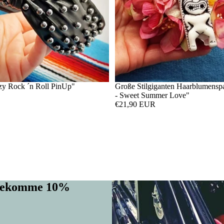
zy Rock ´n Roll PinUp"
Große Stilgiganten Haarblumensp
- Sweet Summer Love"
€21,90 EUR
d bekomme 10%