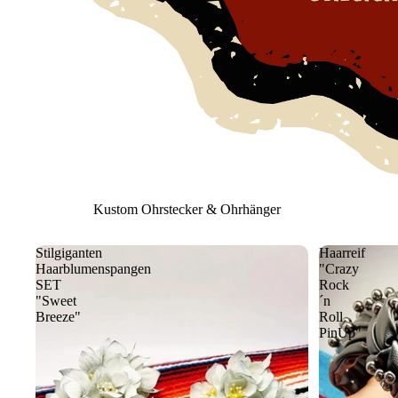
Kustom Ohrstecker & Ohrhänger
Stilgiganten
Haarreif
Haarblumenspangen
"Crazy
SET
Rock
"Sweet
´n
Breeze"
Roll
PinUp"