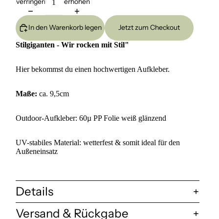
verringern
erhöhen
In den Warenkorb legen
Jetzt zum Checkout
Stilgiganten - Wir rocken mit Stil"
Hier bekommst du einen hochwertigen Aufkleber.
Maße:
ca. 9,5cm
Outdoor-Aufkleber
: 60µ PP Folie weiß glänzend
UV-stabiles Material: wetterfest & somit ideal für den
Außeneinsatz
Details
Versand & Rückgabe