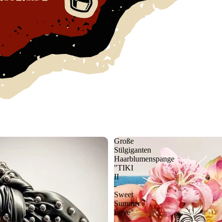
Große
Stilgiganten
Haarblumenspange
"TIKI
II
-
Sweet
Summer
Love"