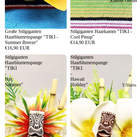
Kustom Ohrste
Große Stilgiganten
Stilgiganten Haarkamm "TIKI -
Haarblumenspange "TIKI -
Cool Pinup"
Summer Breeze"
€14,90 EUR
€16,90 EUR
Stilgiganten
Stilgiganten
Haarblumenspange
Haarblumenspange
"TIKI
"TIKI
-
-
Hot
Hawaii
Summer"
Holiday"
T-Shirts