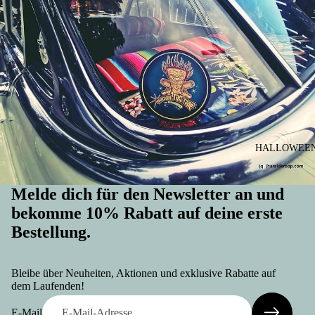
HALLOWEEN 
Melde dich für den Newsletter an und
bekomme 10% Rabatt auf deine erste
Bestellung.
Widerrufsrecht
Datenschutzerklärung
Bleibe über Neuheiten, Aktionen und exklusive Rabatte auf
AGB
dem Laufenden!
Versand
E-Mail