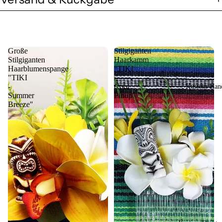
Große
Stilgiganten
Stilgiganten
Haarkamm
Haarblumenspange
"TIKI
"TIKI
-
-
Cool
Kustom Hand
Summer
Pinup"
Breeze"