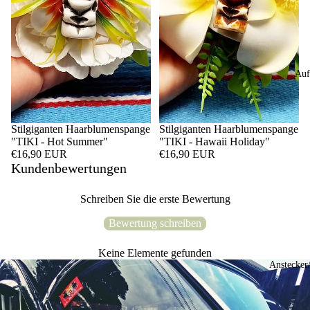
Auf
Stilgiganten Haarblumenspange
Stilgiganten Haarblumenspange
"TIKI - Hot Summer"
"TIKI - Hawaii Holiday"
€16,90 EUR
€16,90 EUR
Kundenbewertungen
Schreiben Sie die erste Bewertung
Bewertung schreiben
Keine Elemente gefunden
Anstecker