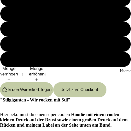
M
L
XL
XXL
Menge
Menge
Haarac
verringern
erhöhen
In den Warenkorb legen
Jetzt zum Checkout
"Stilgiganten - Wir rocken mit Stil"
Hier bekommst du einen super coolen
Hoodie mit einem coolen
kleinen Druck auf der Brust sowie einem großen Druck auf dem
Rücken und meinem Label an der Seite unten am Bund.