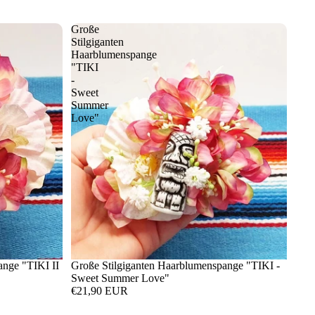
Große
Stilgiganten
Haarblumenspange
"TIKI
-
Sweet
Summer
Love"
ange "TIKI II
Große Stilgiganten Haarblumenspange "TIKI -
Sweet Summer Love"
€21,90 EUR