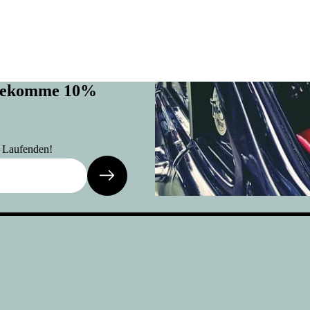
d bekomme 10%
m Laufenden!