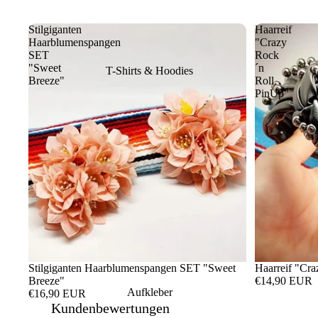
Stilgiganten
Haarreif
Haarblumenspangen
"Crazy
SET
Rock
"Sweet
´n
T-Shirts & Hoodies
Breeze"
Roll
PinUp"
Stilgiganten Haarblumenspangen SET "Sweet
Haarreif "Cra
Breeze"
€14,90 EUR
Aufkleber
€16,90 EUR
Kundenbewertungen