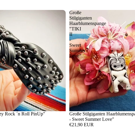
Große
Stilgiganten
Haarblumenspange
"TIKI
II
-
Sweet
Summer
Love"
zy Rock ´n Roll PinUp"
Große Stilgiganten Haarblumensp
- Sweet Summer Love"
€21,90 EUR