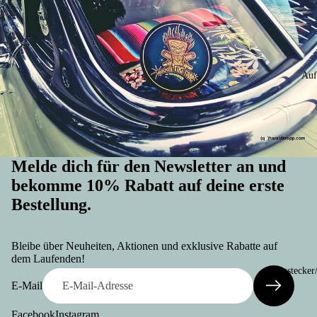
Auf
Melde dich für den Newsletter an und
bekomme 10% Rabatt auf deine erste
Bestellung.
Widerrufsrecht
Datenschutzerklärung
Bleibe über Neuheiten, Aktionen und exklusive Rabatte auf
AGB
dem Laufenden!
Anstecker
Versand
E-Mail
Kontaktinformationen
Facebook
Instagram
Impressum