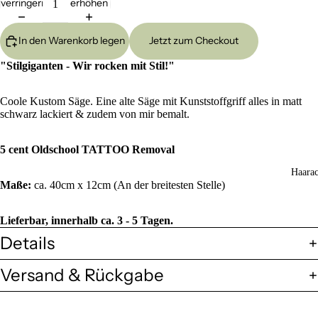
verringern
erhöhen
In den Warenkorb legen
Jetzt zum Checkout
"Stilgiganten - Wir rocken mit Stil!"
Coole Kustom Säge. Eine alte Säge mit Kunststoffgriff alles in matt
schwarz lackiert & zudem von mir bemalt.
5 cent Oldschool TATTOO Removal
Haarac
Maße:
ca. 40cm x 12cm (An der breitesten Stelle)
Lieferbar, innerhalb ca. 3 - 5 Tagen.
Details
Versand & Rückgabe