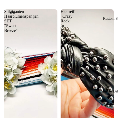
Stilgiganten
Haarreif
Haarblumenspangen
"Crazy
Kustom So
SET
Rock
"Sweet
´n
Breeze"
Roll
PinUp"
Kustom Dek