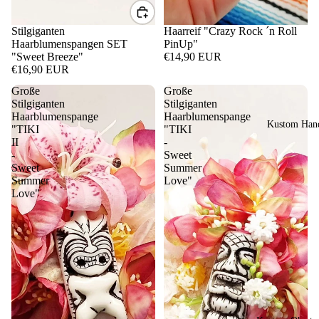
Stilgiganten
Haarreif "Crazy Rock ´n Roll
Haarblumenspangen SET
PinUp"
"Sweet Breeze"
€14,90 EUR
€16,90 EUR
Große
Große
Stilgiganten
Stilgiganten
Haarblumenspange
Haarblumenspange
Kustom Hand
"TIKI
"TIKI
II
-
-
Sweet
Sweet
Summer
Summer
Love"
Love"