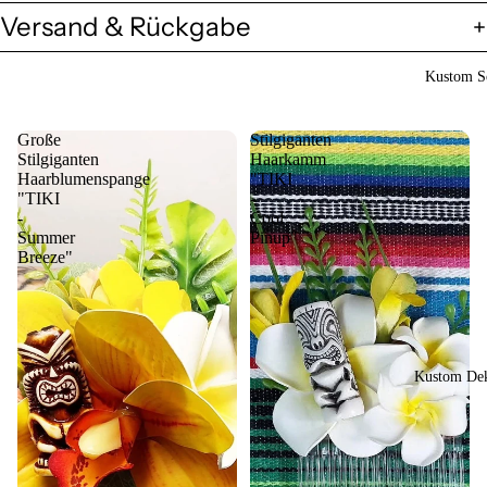
Versand & Rückgabe
Kustom So
Große
Stilgiganten
Stilgiganten
Haarkamm
Haarblumenspange
"TIKI
"TIKI
-
-
Cool
Summer
Pinup"
Breeze"
Kustom Dek