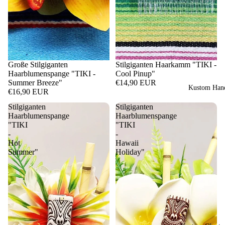
Große Stilgiganten
Stilgiganten Haarkamm "TIKI -
Haarblumenspange "TIKI -
Cool Pinup"
Summer Breeze"
€14,90 EUR
Kustom Hand
€16,90 EUR
Stilgiganten
Stilgiganten
Haarblumenspange
Haarblumenspange
"TIKI
"TIKI
-
-
Hot
Hawaii
Summer"
Holiday"