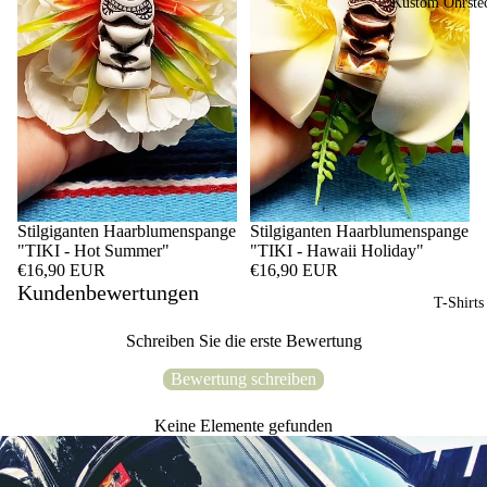
Kustom Ohrste
Stilgiganten Haarblumenspange
Stilgiganten Haarblumenspange
"TIKI - Hot Summer"
"TIKI - Hawaii Holiday"
€16,90 EUR
€16,90 EUR
Kundenbewertungen
T-Shirts
Schreiben Sie die erste Bewertung
Bewertung schreiben
Keine Elemente gefunden