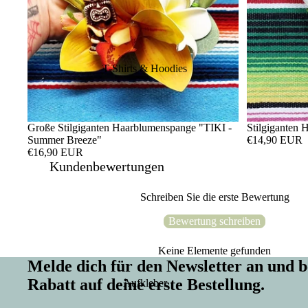
T-Shirts & Hoodies
Große Stilgiganten Haarblumenspange "TIKI -
Stilgiganten
Summer Breeze"
€14,90 EUR
€16,90 EUR
Kundenbewertungen
Schreiben Sie die erste Bewertung
Bewertung schreiben
Keine Elemente gefunden
Melde dich für den Newsletter an un
Rabatt auf deine erste Bestellung.
Aufkleber