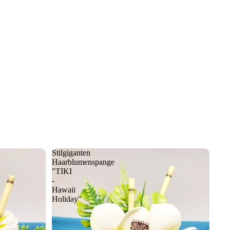
Stilgiganten
Haarblumenspange
"TIKI
-
Hawaii
Holiday"