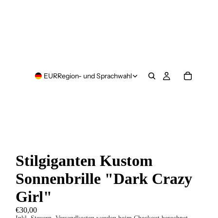
EUR
Region- und Sprachwahl
Stilgiganten Kustom
Sonnenbrille "Dark Crazy
Girl"
€30,00