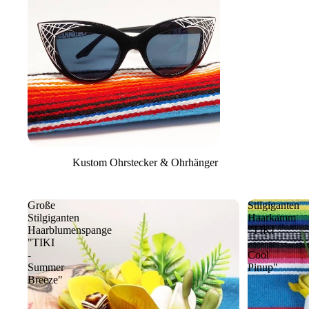
Kustom Ohrstecker & Ohrhänger
Große
Stilgiganten
Stilgiganten
Haarkamm
Haarblumenspange
"TIKI
"TIKI
-
-
Cool
Summer
Pinup"
Breeze"