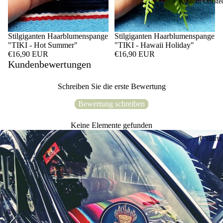
Kustom Ohrste
Stilgiganten Haarblumenspange
Stilgiganten Haarblumenspange
"TIKI - Hot Summer"
"TIKI - Hawaii Holiday"
€16,90 EUR
€16,90 EUR
Kundenbewertungen
Schreiben Sie die erste Bewertung
Bewertung schreiben
Keine Elemente gefunden
T-Shirts