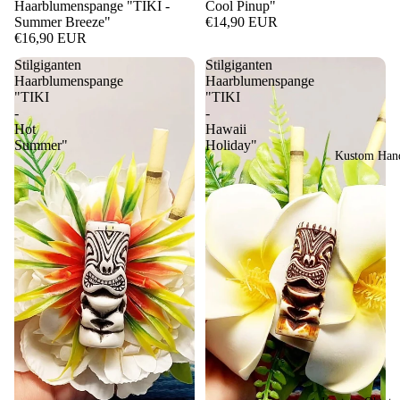
Haarblumenspange "TIKI -
Cool Pinup"
Summer Breeze"
€14,90 EUR
€16,90 EUR
Stilgiganten
Stilgiganten
Haarblumenspange
Haarblumenspange
"TIKI
"TIKI
-
-
Hot
Hawaii
Summer"
Holiday"
Kustom Hand