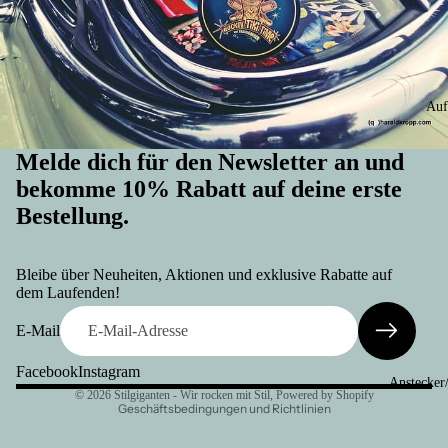
Auf
Melde dich für den Newsletter an und
bekomme 10% Rabatt auf deine erste
Bestellung.
Widerrufsrecht
Datenschutzerklärung
Bleibe über Neuheiten, Aktionen und exklusive Rabatte auf
AGB
dem Laufenden!
Versand
E-Mail
Kontaktinformationen
Facebook
Instagram
Impressum
Anstecker
© 2026
Stilgiganten - Wir rocken mit Stil
, Powered by Shopify
Geschäftsbedingungen und Richtlinien