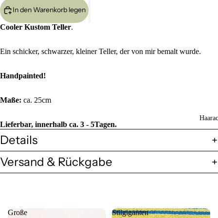
In den Warenkorb legen
Cooler Kustom Teller
.
Ein schicker, schwarzer, kleiner Teller, der von mir bemalt wurde.
Handpainted!
Maße:
ca. 25cm
Haarac
Lieferbar, innerhalb ca. 3 - 5Tagen.
Details
Versand & Rückgabe
Große
Stilgiganten