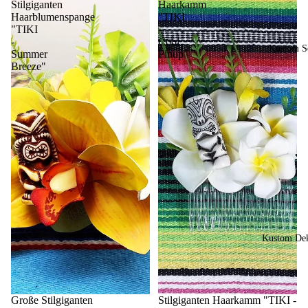
Stilgiganten
Haarkamm
Haarblumenspange
"TIKI
"TIKI
-
-
Cool
Kustom So
Summer
Pinup"
Breeze"
Kustom Dek
Große Stilgiganten
Stilgiganten Haarkamm "TIKI -