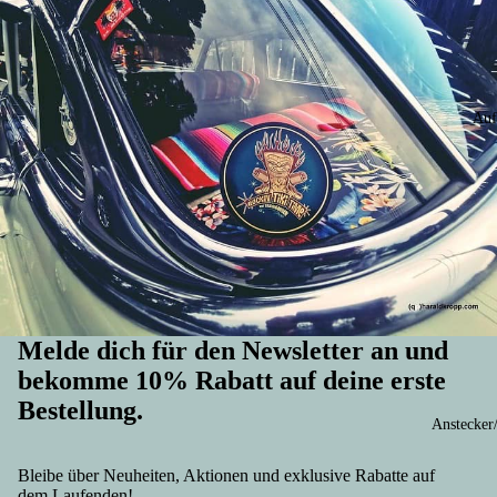
Auf
Melde dich für den Newsletter an und
bekomme 10% Rabatt auf deine erste
Bestellung.
Anstecker
Widerrufsrecht
Datenschutzerklärung
Bleibe über Neuheiten, Aktionen und exklusive Rabatte auf
AGB
dem Laufenden!