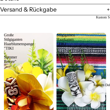
Versand & Rückgabe
Kustom So
Große
Stilgiganten
Stilgiganten
Haarkamm
Haarblumenspange
"TIKI
"TIKI
-
-
Cool
Summer
Pinup"
Breeze"
Kustom Dek