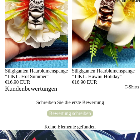
Kustom Ohrste
Stilgiganten Haarblumenspange
Stilgiganten Haarblumenspange
"TIKI - Hot Summer"
"TIKI - Hawaii Holiday"
€16,90 EUR
€16,90 EUR
T-Shirts
Kundenbewertungen
Schreiben Sie die erste Bewertung
Bewertung schreiben
Keine Elemente gefunden