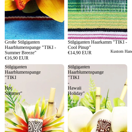
Große Stilgiganten
Stilgiganten Haarkamm "TIKI -
Haarblumenspange "TIKI -
Cool Pinup"
Kustom Hand
Summer Breeze"
€14,90 EUR
€16,90 EUR
Stilgiganten
Stilgiganten
Haarblumenspange
Haarblumenspange
"TIKI
"TIKI
-
-
Hot
Hawaii
Summer"
Holiday"