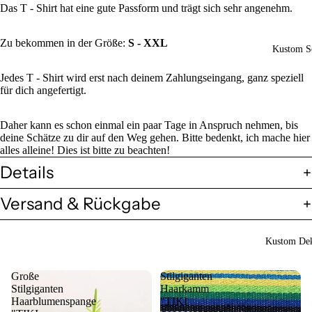
Das T - Shirt hat eine gute Passform und trägt sich sehr angenehm.
Zu bekommen in der Größe:
S - XXL
Kustom So
Jedes T - Shirt wird erst nach deinem Zahlungseingang, ganz speziell
für dich angefertigt.
Daher kann es schon einmal ein paar Tage in Anspruch nehmen, bis
deine Schätze zu dir auf den Weg gehen. Bitte bedenkt, ich mache hier
alles alleine! Dies ist bitte zu beachten!
Details
Versand & Rückgabe
Kustom Dek
Große
Stilgiganten
Stilgiganten
Haarkamm
Haarblumenspange
"TIKI