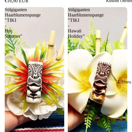
€16,90 EUR
Kustom Ohrste
Stilgiganten
Stilgiganten
Haarblumenspange
Haarblumenspange
"TIKI
"TIKI
-
-
Hot
Hawaii
Summer"
Holiday"
T-Shirts