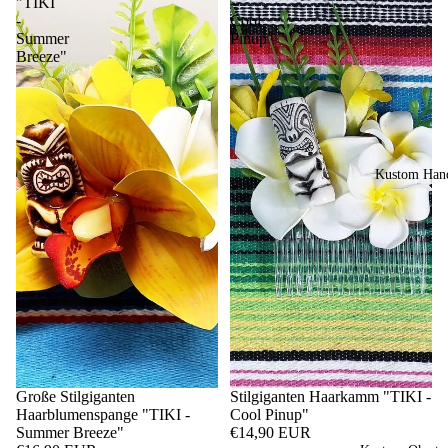
"TIKI
-
-
Cool
Summer
Pinup"
Breeze"
Kustom Hand
Große Stilgiganten
Stilgiganten Haarkamm "TIKI -
Haarblumenspange "TIKI -
Cool Pinup"
Summer Breeze"
€14,90 EUR