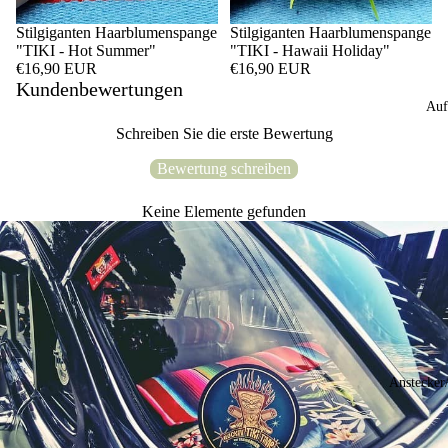
Stilgiganten Haarblumenspange
Stilgiganten Haarblumenspange
"TIKI - Hot Summer"
"TIKI - Hawaii Holiday"
€16,90 EUR
€16,90 EUR
Kundenbewertungen
Auf
Schreiben Sie die erste Bewertung
Bewertung schreiben
Keine Elemente gefunden
Anstecker