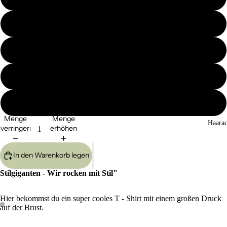
M
L
XL
XXL
Menge
Menge
Haarac
verringern
erhöhen
In den Warenkorb legen
Stilgiganten - Wir rocken mit Stil"
Hier bekommst du ein super cooles T - Shirt mit einem großen Druck
auf der Brust.