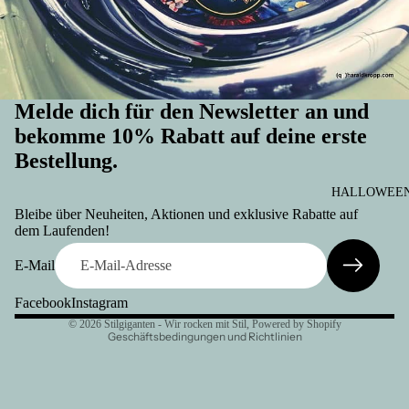
Melde dich für den Newsletter an und
bekomme 10% Rabatt auf deine erste
Bestellung.
Widerrufsrecht
HALLOWEEN 
Datenschutzerklärung
Bleibe über Neuheiten, Aktionen und exklusive Rabatte auf
AGB
dem Laufenden!
Versand
E-Mail
Kontaktinformationen
Facebook
Instagram
Impressum
© 2026
Stilgiganten - Wir rocken mit Stil
, Powered by Shopify
Geschäftsbedingungen und Richtlinien