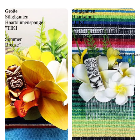
Große
Stilgiganten
Stilgiganten
Haarkamm
Haarblumenspange
"TIKI
"TIKI
-
-
Cool
Summer
Pinup"
Breeze"
Kustom Hand