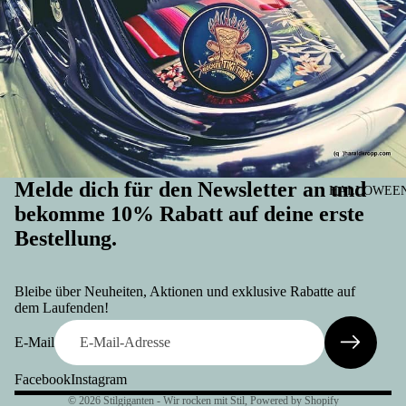
Melde dich für den Newsletter an und
HALLOWEEN 
bekomme 10% Rabatt auf deine erste
Bestellung.
Widerrufsrecht
Datenschutzerklärung
Bleibe über Neuheiten, Aktionen und exklusive Rabatte auf
AGB
dem Laufenden!
Versand
E-Mail
Kontaktinformationen
Facebook
Instagram
Impressum
© 2026
Stilgiganten - Wir rocken mit Stil
, Powered by Shopify