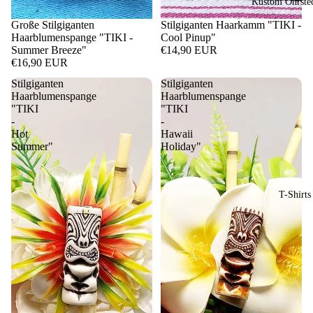
Kustom Ohrste
Große Stilgiganten
Stilgiganten Haarkamm "TIKI -
Haarblumenspange "TIKI -
Cool Pinup"
Summer Breeze"
€14,90 EUR
€16,90 EUR
Stilgiganten
Stilgiganten
Haarblumenspange
Haarblumenspange
"TIKI
"TIKI
-
-
Hot
Hawaii
Summer"
Holiday"
T-Shirts