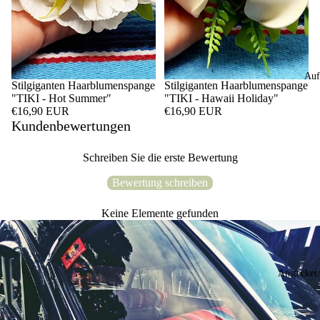
Auf
Stilgiganten Haarblumenspange
Stilgiganten Haarblumenspange
"TIKI - Hot Summer"
"TIKI - Hawaii Holiday"
€16,90 EUR
€16,90 EUR
Kundenbewertungen
Schreiben Sie die erste Bewertung
Bewertung schreiben
Keine Elemente gefunden
Anstecker