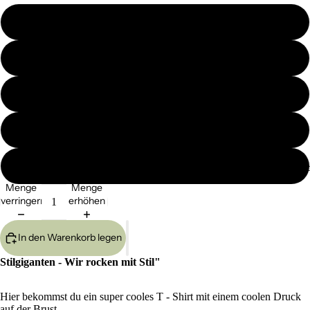
S
M
L
XL
XXL
Haarac
Menge
Menge
verringern
erhöhen
In den Warenkorb legen
Stilgiganten - Wir rocken mit Stil"
Hier bekommst du ein super cooles T - Shirt mit einem coolen Druck
auf der Brust.