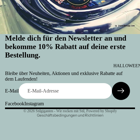
Melde dich für den Newsletter an und
bekomme 10% Rabatt auf deine erste
Bestellung.
Widerrufsrecht
HALLOWEEN 
Datenschutzerklärung
Bleibe über Neuheiten, Aktionen und exklusive Rabatte auf
AGB
dem Laufenden!
Versand
E-Mail
Kontaktinformationen
Facebook
Instagram
Impressum
© 2026
Stilgiganten - Wir rocken mit Stil
, Powered by Shopify
Geschäftsbedingungen und Richtlinien