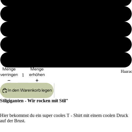
M
L
XL
XXL
Menge
Menge
Haarac
verringern
erhöhen
In den Warenkorb legen
Stilgiganten - Wir rocken mit Stil"
Hier bekommst du ein super cooles T - Shirt mit einem coolen Druck
auf der Brust.