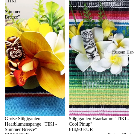
"TIKI
-
-
Cool
Summer
Pinup"
Breeze"
Kustom Hand
Große Stilgiganten
Stilgiganten Haarkamm "TIKI -
Haarblumenspange "TIKI -
Cool Pinup"
Summer Breeze"
€14,90 EUR