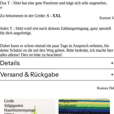
Das T - Shirt hat eine gute Passform und trägt sich sehr angenehm.
Zu bekommen in der Größe:
S - XXL
Kustom So
Jedes T - Shirt wird erst nach deinem Zahlungseingang, ganz speziell
für dich angefertigt.
Daher kann es schon einmal ein paar Tage in Anspruch nehmen, bis
deine Schätze zu dir auf den Weg gehen. Bitte bedenkt, ich mache hier
alles alleine! Dies ist bitte zu beachten!
Details
Versand & Rückgabe
Kustom Dek
Große
Stilgiganten
Stilgiganten
Haarkamm
Haarblumenspange
"TIKI