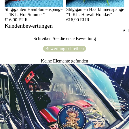
Stilgiganten Haarblumenspange
Stilgiganten Haarblumenspange
"TIKI - Hot Summer"
"TIKI - Hawaii Holiday"
€16,90 EUR
€16,90 EUR
Kundenbewertungen
Auf
Schreiben Sie die erste Bewertung
Bewertung schreiben
Keine Elemente gefunden
Anstecker