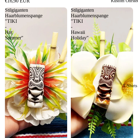
€16,90 EUR
Kustom Ohrste
Stilgiganten
Stilgiganten
Haarblumenspange
Haarblumenspange
"TIKI
"TIKI
-
-
Hot
Hawaii
Summer"
Holiday"
T-Shirts