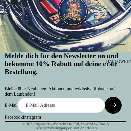
Melde dich für den Newsletter an und
HALLOWEEN 
bekomme 10% Rabatt auf deine erste
Bestellung.
Widerrufsrecht
Datenschutzerklärung
Bleibe über Neuheiten, Aktionen und exklusive Rabatte auf
AGB
dem Laufenden!
Versand
E-Mail
Kontaktinformationen
Facebook
Instagram
Impressum
© 2026
Stilgiganten - Wir rocken mit Stil
, Powered by Shopify
Geschäftsbedingungen und Richtlinien