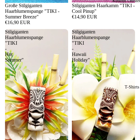
Kustom Ohrste
Große Stilgiganten
Stilgiganten Haarkamm "TIKI -
Haarblumenspange "TIKI -
Cool Pinup"
Summer Breeze"
€14,90 EUR
€16,90 EUR
Stilgiganten
Stilgiganten
Haarblumenspange
Haarblumenspange
"TIKI
"TIKI
-
-
Hot
Hawaii
Summer"
Holiday"
T-Shirts