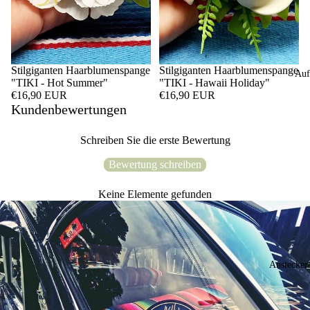
Stilgiganten Haarblumenspange
Stilgiganten Haarblumenspange
Auf
"TIKI - Hot Summer"
"TIKI - Hawaii Holiday"
€16,90 EUR
€16,90 EUR
Kundenbewertungen
Schreiben Sie die erste Bewertung
Bewertung schreiben
Keine Elemente gefunden
Anstecker