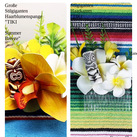
Große
Stilgiganten
Stilgiganten
Haarkamm
Haarblumenspange
"TIKI
"TIKI
-
-
Cool
Summer
Pinup"
Breeze"
Kustom Hand