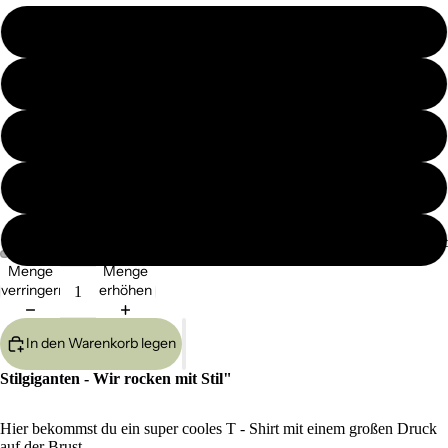
S
M
L
XL
XXL
Haarac
Menge
Menge
verringern
erhöhen
In den Warenkorb legen
Stilgiganten - Wir rocken mit Stil"
Hier bekommst du ein super cooles T - Shirt mit einem großen Druck
auf der Brust.