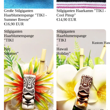
Große Stilgiganten
Stilgiganten Haarkamm "TIKI -
Haarblumenspange "TIKI -
Cool Pinup"
Summer Breeze"
€14,90 EUR
€16,90 EUR
Stilgiganten
Stilgiganten
Haarblumenspange
Haarblumenspange
"TIKI
"TIKI
Kustom Hand
-
-
Hot
Hawaii
Summer"
Holiday"