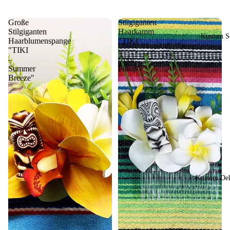
Große
Stilgiganten
Stilgiganten
Haarkamm
Kustom So
Haarblumenspange
"TIKI
"TIKI
-
-
Cool
Summer
Pinup"
Breeze"
Kustom Dek