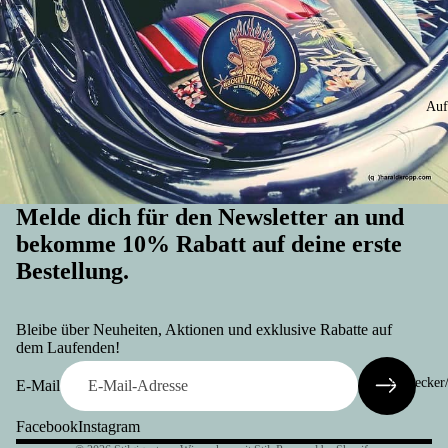
Auf
Melde dich für den Newsletter an und
bekomme 10% Rabatt auf deine erste
Bestellung.
Widerrufsrecht
Datenschutzerklärung
Bleibe über Neuheiten, Aktionen und exklusive Rabatte auf
AGB
dem Laufenden!
Versand
Anstecker
E-Mail
Kontaktinformationen
Facebook
Instagram
Impressum