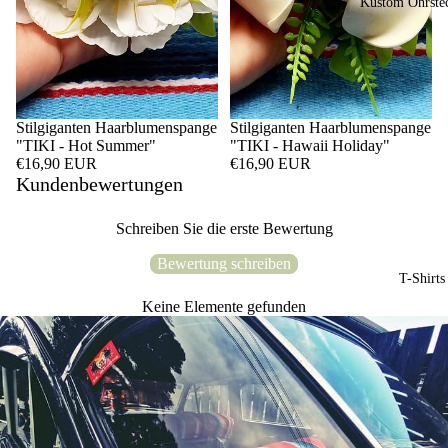
Kustom Ohrste
Stilgiganten Haarblumenspange
Stilgiganten Haarblumenspange
"TIKI - Hot Summer"
"TIKI - Hawaii Holiday"
€16,90 EUR
€16,90 EUR
Kundenbewertungen
Schreiben Sie die erste Bewertung
Bewertung schreiben
T-Shirts
Keine Elemente gefunden