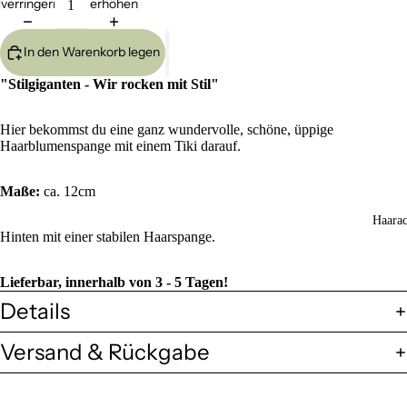
verringern
erhöhen
In den Warenkorb legen
"Stilgiganten - Wir rocken mit Stil"
Hier bekommst du eine ganz wundervolle, schöne, üppige
Haarblumenspange mit einem Tiki darauf.
Maße:
ca. 12cm
Haarac
Hinten mit einer stabilen Haarspange.
Lieferbar, innerhalb von 3 - 5 Tagen!
Details
Versand & Rückgabe