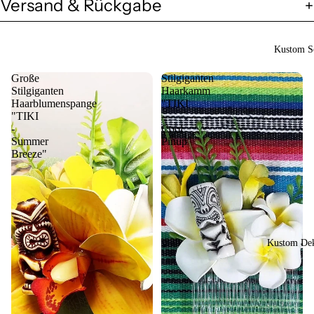
Versand & Rückgabe
Kustom So
Große
Stilgiganten
Stilgiganten
Haarkamm
Haarblumenspange
"TIKI
"TIKI
-
-
Cool
Summer
Pinup"
Breeze"
Kustom Dek