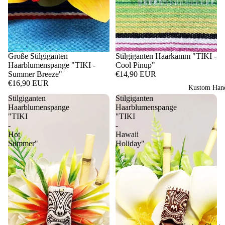
Große Stilgiganten
Stilgiganten Haarkamm "TIKI -
Haarblumenspange "TIKI -
Cool Pinup"
Summer Breeze"
€14,90 EUR
€16,90 EUR
Kustom Hand
Stilgiganten
Stilgiganten
Haarblumenspange
Haarblumenspange
"TIKI
"TIKI
-
-
Hot
Hawaii
Summer"
Holiday"