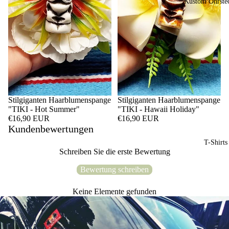
Kustom Ohrste
Stilgiganten Haarblumenspange
Stilgiganten Haarblumenspange
"TIKI - Hot Summer"
"TIKI - Hawaii Holiday"
€16,90 EUR
€16,90 EUR
Kundenbewertungen
T-Shirts
Schreiben Sie die erste Bewertung
Bewertung schreiben
Keine Elemente gefunden