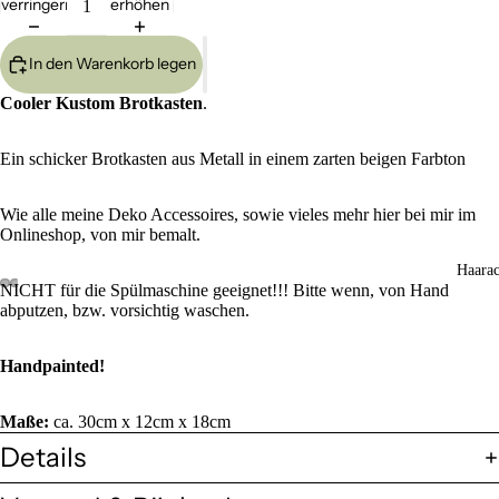
verringern
erhöhen
In den Warenkorb legen
Cooler Kustom Brotkasten
.
Ein schicker Brotkasten aus Metall in einem zarten beigen Farbton
Wie alle meine Deko Accessoires, sowie vieles mehr hier bei mir im
Onlineshop, von mir bemalt.
Haarac
NICHT für die Spülmaschine geeignet!!! Bitte wenn, von Hand
abputzen, bzw. vorsichtig waschen.
Handpainted!
Maße:
ca. 30cm x 12cm x 18cm
Details